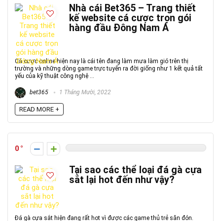
Nhà cái Bet365 – Trang thiết
kế website cá cược trọn gói
hàng đầu Đông Nam Á
Cá cược online hiện nay là cái tên đang làm mưa làm gió trên thị
trường và những dòng game trực tuyến ra đời giống như 1 kết quả tất
yếu của kỹ thuật công nghệ ...
bet365
1 Tháng Mười, 2022
READ MORE +
0
Tại sao các thể loại đá gà cựa
sắt lại hot đến như vậy?
Đá gà cựa sắt hiện đang rất hot vì được các game thủ trẻ săn đón.