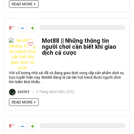
READ MORE +
0
Mot88 || Những thông tin
người chơi cần biết khi giao
dịch cá cược
Với số lượng nhà cái đã và đang giao dịch cung cấp sản phẩm dịch vụ
trực tuyến hiện nay. Mot88 đang là cái tên hot trend được người chơi
tìm kiếm khá nhiều ...
bet365
2 Tháng Mười Một, 2022
READ MORE +
0