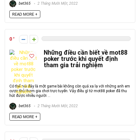
bet365
2 Tháng Mười Một, 2022
READ MORE +
0
Những điều cần biết về mot88
poker trước khi quyết định
tham gia trải nghiệm
Có thể nói đây là một game bài không còn quá xa lạ với những anh em
cược thủ tham gia chơi trực tuyến. Vậy điều gì từ mot88 poker đã thu
hút được nhiều người ...
bet365
2 Tháng Mười Một, 2022
READ MORE +