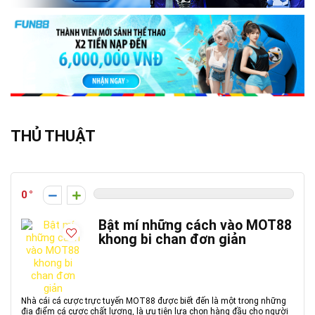
THỦ THUẬT
0
Bật mí những cách vào MOT88
khong bi chan đơn giản
Nhà cái cá cược trực tuyến MOT88 được biết đến là một trong những
địa điểm cá cược chất lượng, là ưu tiên lựa chọn hàng đầu cho người