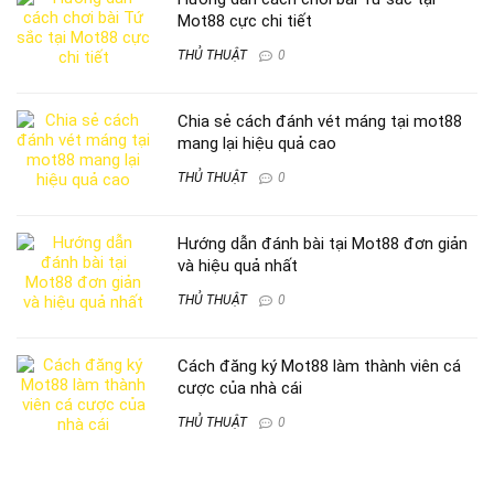
Mot88 cực chi tiết
THỦ THUẬT
0
Chia sẻ cách đánh vét máng tại mot88
mang lại hiệu quả cao
THỦ THUẬT
0
Hướng dẫn đánh bài tại Mot88 đơn giản
và hiệu quả nhất
THỦ THUẬT
0
Cách đăng ký Mot88 làm thành viên cá
cược của nhà cái
THỦ THUẬT
0