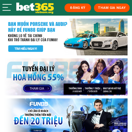
ĐĂNG KÝ
THAM GIA NGAY