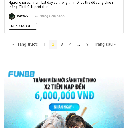
Người chơi cần nắm bắt đầy đủ thông tin mới có thể dễ dàng chiến
thắng đối thủ. Người chơi ...
bet365
30 Tháng Chín, 2022
READ MORE +
« Trang trước
1
2
3
4
…
9
Trang sau »