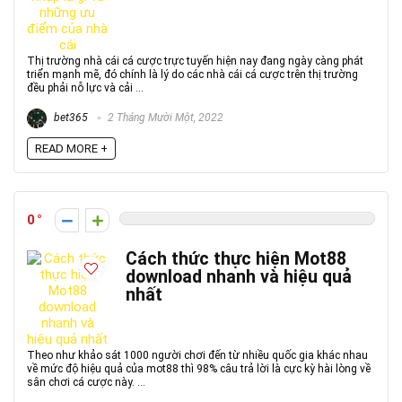
Thị trường nhà cái cá cược trực tuyến hiện nay đang ngày càng phát
triển mạnh mẽ, đó chính là lý do các nhà cái cá cược trên thị trường
đều phải nỗ lực và cải ...
bet365
2 Tháng Mười Một, 2022
READ MORE +
0
Cách thức thực hiện Mot88
download nhanh và hiệu quả
nhất
Theo như khảo sát 1000 người chơi đến từ nhiều quốc gia khác nhau
về mức độ hiệu quả của mot88 thì 98% câu trả lời là cực kỳ hài lòng về
sân chơi cá cược này. ...