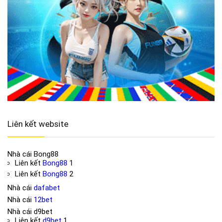
Liên kết website
Nhà cái
Bong88
Liên kết
Bong88
1
Liên kết
Bong88
2
Nhà cái
dafabet
Nhà cái
12bet
Nhà cái
d9bet
Liên kết
d9bet
1