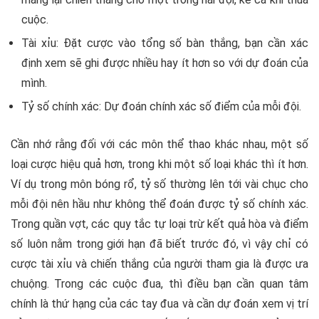
cuộc.
Tài xỉu: Đặt cược vào tổng số bàn thắng, bạn cần xác
định xem sẽ ghi được nhiều hay ít hơn so với dự đoán của
mình.
Tỷ số chính xác: Dự đoán chính xác số điểm của mỗi đội.
Cần nhớ rằng đối với các môn thể thao khác nhau, một số
loại cược hiệu quả hơn, trong khi một số loại khác thì ít hơn.
Ví dụ trong môn bóng rổ, tỷ số thường lên tới vài chục cho
mỗi đội nên hầu như không thể đoán được tỷ số chính xác.
Trong quần vợt, các quy tắc tự loại trừ kết quả hòa và điểm
số luôn nằm trong giới hạn đã biết trước đó, vì vậy chỉ có
cược tài xỉu và chiến thắng của người tham gia là được ưa
chuộng. Trong các cuộc đua, thì điều bạn cần quan tâm
chính là thứ hạng của các tay đua và cần dự đoán xem vị trí