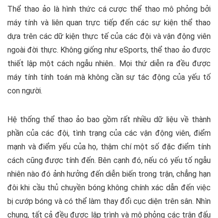
Thể thao ảo là hình thức cá cược thể thao mô phỏng bởi
máy tính và liên quan trực tiếp đến các sự kiện thể thao
dựa trên các dữ kiện thực tế của các đội và vận động viên
ngoài đời thực. Không giống như eSports, thể thao ảo được
thiết lập một cách ngẫu nhiên.. Mọi thứ diễn ra đều được
máy tính tính toán mà không cần sự tác động của yếu tố
con người.
Hệ thống thể thao ảo bao gồm rất nhiều dữ liệu về thành
phần của các đội, tình trạng của các vận động viên, điểm
mạnh và điểm yếu của họ, thậm chí một số đặc điểm tính
cách cũng được tính đến. Bên cạnh đó, nếu có yếu tố ngẫu
nhiên nào đó ảnh hưởng đến diễn biến trong trận, chẳng hạn
đôi khi cầu thủ chuyền bóng không chính xác dẫn đến việc
bị cướp bóng và có thể làm thay đổi cục diện trên sân. Nhìn
chung, tất cả đều được lập trình và mô phỏng các trận đấu