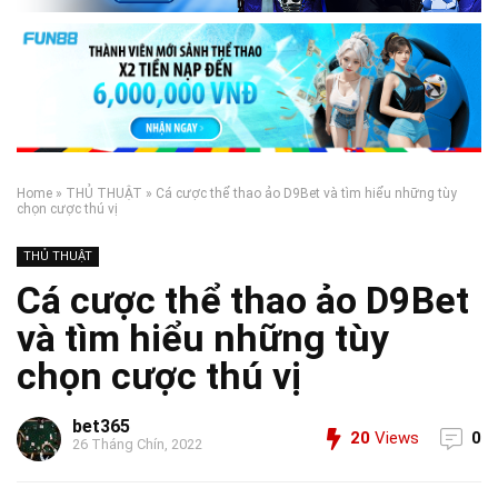
Home
»
THỦ THUẬT
»
Cá cược thể thao ảo D9Bet và tìm hiểu những tùy
chọn cược thú vị
THỦ THUẬT
Cá cược thể thao ảo D9Bet
và tìm hiểu những tùy
chọn cược thú vị
bet365
20
Views
0
26 Tháng Chín, 2022