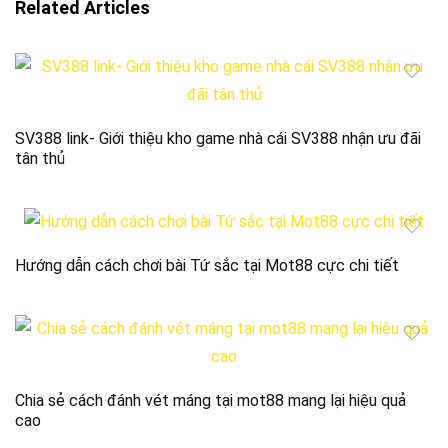
Related Articles
SV388 link- Giới thiệu kho game nhà cái SV388 nhận ưu đãi
tân thủ
Hướng dẫn cách chơi bài Tứ sắc tại Mot88 cực chi tiết
Chia sẻ cách đánh vét máng tại mot88 mang lại hiệu quả
cao