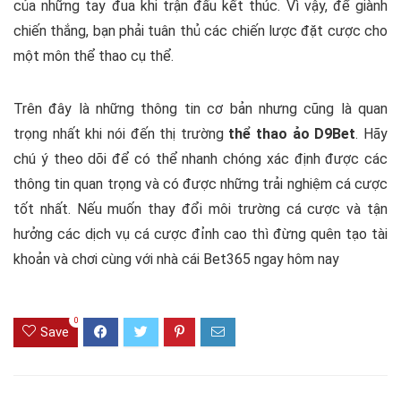
của những tay đua khi trận đấu kết thúc. Vì vậy, để giành
chiến thắng, bạn phải tuân thủ các chiến lược đặt cược cho
một môn thể thao cụ thể.
Trên đây là những thông tin cơ bản nhưng cũng là quan
trọng nhất khi nói đến thị trường
thể thao ảo D9Bet
. Hãy
chú ý theo dõi để có thể nhanh chóng xác định được các
thông tin quan trọng và có được những trải nghiệm cá cược
tốt nhất. Nếu muốn thay đổi môi trường cá cược và tận
hưởng các dịch vụ cá cược đỉnh cao thì đừng quên tạo tài
khoản và chơi cùng với nhà cái Bet365 ngay hôm nay
0
Save