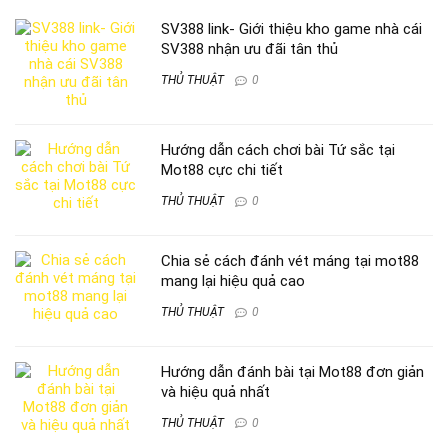
SV388 link- Giới thiệu kho game nhà cái
SV388 nhận ưu đãi tân thủ
THỦ THUẬT
0
Hướng dẫn cách chơi bài Tứ sắc tại
Mot88 cực chi tiết
THỦ THUẬT
0
Chia sẻ cách đánh vét máng tại mot88
mang lại hiệu quả cao
THỦ THUẬT
0
Hướng dẫn đánh bài tại Mot88 đơn giản
và hiệu quả nhất
THỦ THUẬT
0