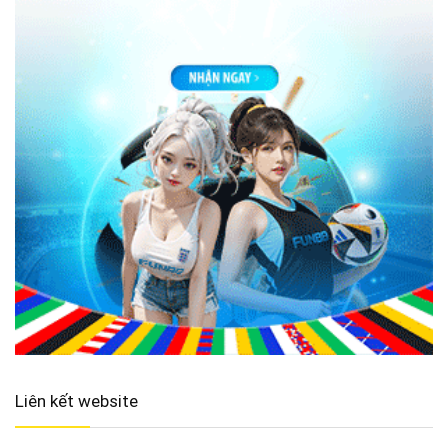
Liên kết website