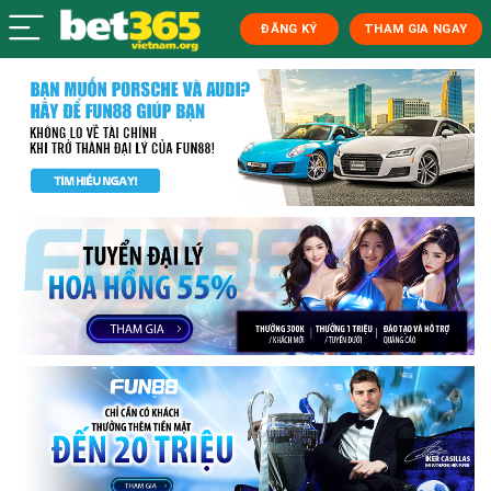
ĐĂNG KÝ
THAM GIA NGAY