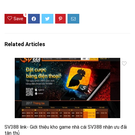
0
Save
Related Articles
SV388 link- Giới thiệu kho game nhà cái SV388 nhận ưu đãi
tân thủ