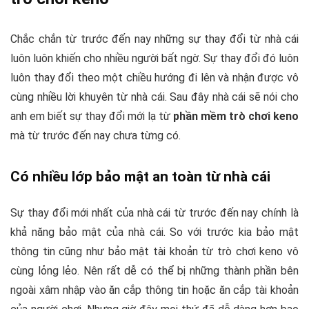
Chắc chắn từ trước đến nay những sự thay đổi từ nhà cái
luôn luôn khiến cho nhiều người bất ngờ. Sự thay đổi đó luôn
luôn thay đổi theo một chiều hướng đi lên và nhận được vô
cùng nhiều lời khuyên từ nhà cái. Sau đây nhà cái sẽ nói cho
anh em biết sự thay đổi mới lạ từ
phần mềm trò chơi keno
mà từ trước đến nay chưa từng có.
Có nhiều lớp bảo mật an toàn từ nhà cái
Sự thay đổi mới nhất của nhà cái từ trước đến nay chính là
khả năng bảo mật của nhà cái. So với trước kia bảo mật
thông tin cũng như bảo mật tài khoản từ trò chơi keno vô
cùng lỏng lẻo. Nên rất dễ có thể bị những thành phần bên
ngoài xâm nhập vào ăn cắp thông tin hoặc ăn cắp tài khoản