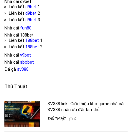
Nhà cái
d9bet
Liên kết
d9bet
1
Liên kết
d9bet
2
Liên kết
d9bet
3
Nhà cái
fun88
Nhà cái
188bet
Liên kết
188bet
1
Liên kết
188bet
2
Nhà cái
v9bet
Nhà cái
sbobet
Đá gà
sv388
Thủ Thuật
SV388 link- Giới thiệu kho game nhà cái
SV388 nhận ưu đãi tân thủ
THỦ THUẬT
0