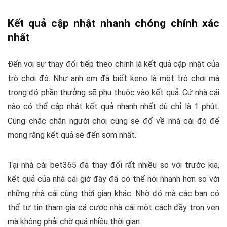
Kết quả cập nhật nhanh chóng chính xác
nhất
Đến với sự thay đổi tiếp theo chính là kết quả cập nhật của
trò chơi đó. Như anh em đã biết keno là một trò chơi mà
trong đó phần thưởng sẽ phụ thuộc vào kết quả. Cứ nhà cái
nào có thể cập nhật kết quả nhanh nhất dù chỉ là 1 phút.
Cũng chắc chắn người chơi cũng sẽ đổ về nhà cái đó để
mong rằng kết quả sẽ đến sớm nhất.
Tại nhà cái bet365 đã thay đổi rất nhiều so với trước kia,
kết quả của nhà cái giờ đây đã có thể nói nhanh hơn so với
những nhà cái cùng thời gian khác. Nhờ đó mà các bạn có
thể tự tin tham gia cá cược nhà cái một cách đầy trọn vẹn
mà không phải chờ quá nhiều thời gian.