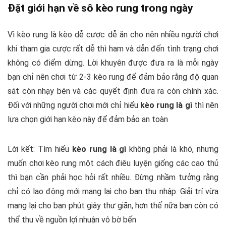
Đặt giới hạn về sô kèo rung trong ngày
Vì kèo rung là kèo dễ cược dễ ăn cho nên nhiều người chơi
khi tham gia cược rất dễ thì ham và dẫn đến tình trạng chơi
không có điểm dừng. Lời khuyên được đưa ra là mỗi ngày
bạn chỉ nên chơi từ 2-3 kèo rung để đảm bảo rằng độ quan
sát còn nhạy bén và các quyết định đưa ra còn chính xác.
Đối với những người chơi mới chỉ hiểu
kèo rung là gì
thì nên
lựa chọn giới hạn kèo này để đảm bảo an toàn
Lời kết: Tìm hiểu
kèo rung là gì
không phải là khó, nhưng
muốn chơi kèo rung một cách điêu luyện giống các cao thủ
thì bạn cần phải học hỏi rất nhiều. Đừng nhầm tưởng rằng
chỉ có lao động mới mang lại cho bạn thu nhập. Giải trí vừa
mang lại cho bạn phút giây thư giãn, hơn thế nữa bạn còn có
thể thu về nguồn lợi nhuận vô bờ bến