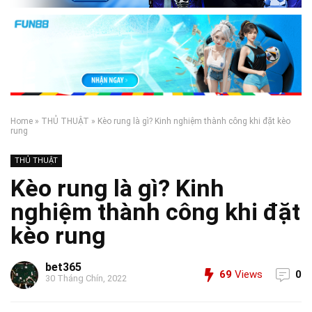
Home
»
THỦ THUẬT
»
Kèo rung là gì? Kinh nghiệm thành công khi đặt kèo
rung
THỦ THUẬT
Kèo rung là gì? Kinh
nghiệm thành công khi đặt
kèo rung
bet365
69
Views
0
30 Tháng Chín, 2022