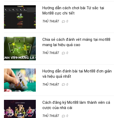
Hướng dẫn cách chơi bài Tứ sắc tại
Mot88 cực chi tiết
THỦ THUẬT
0
Chia sẻ cách đánh vét máng tại mot88
mang lại hiệu quả cao
THỦ THUẬT
0
Hướng dẫn đánh bài tại Mot88 đơn giản
và hiệu quả nhất
THỦ THUẬT
0
Cách đăng ký Mot88 làm thành viên cá
cược của nhà cái
THỦ THUẬT
0