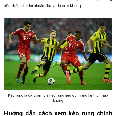
nếu thắng thì lợi nhuận thu về là cực khủng
Kèo rung là gì- tham gia kèo rung liệu có mang lại thu nhập
khủng
Hướng dẫn cách xem kèo rung chính