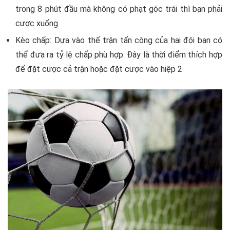
trong 8 phút đầu mà không có phạt góc trái thì bạn phải
cược xuống
Kèo chấp: Dựa vào thế trận tấn công của hai đội bạn có
thể đưa ra tỷ lệ chấp phù hợp. Đây là thời điểm thích hợp
để đặt cược cả trận hoặc đặt cược vào hiệp 2