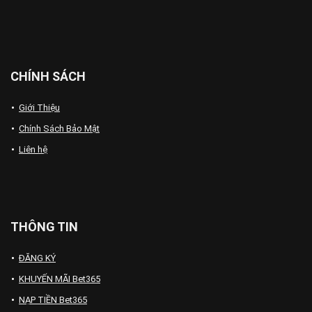
CHÍNH SÁCH
Giới Thiệu
Chính Sách Bảo Mật
Liên hệ
THÔNG TIN
ĐĂNG KÝ
KHUYẾN MÃI Bet365
NẠP TIỀN Bet365