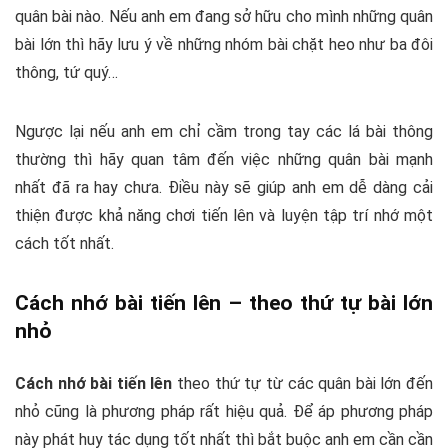
quân bài nào. Nếu anh em đang sở hữu cho mình những quân
bài lớn thì hãy lưu ý về những nhóm bài chặt heo như ba đôi
thông, tứ quý…
Ngược lại nếu anh em chỉ cầm trong tay các lá bài thông
thường thì hãy quan tâm đến việc những quân bài mạnh
nhất đã ra hay chưa. Điều này sẽ giúp anh em dễ dàng cải
thiện được khả năng chơi tiến lên và luyện tập trí nhớ một
cách tốt nhất.
Cách nhớ bài tiến lên – theo thứ tự bài lớn
nhỏ
Cách nhớ bài tiến lên
theo thứ tự từ các quân bài lớn đến
nhỏ cũng là phương pháp rất hiệu quả. Để áp phương pháp
này phát huy tác dụng tốt nhất thì bắt buộc anh em cần cần