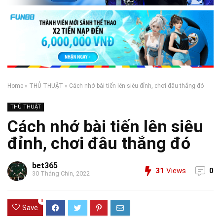
Home
»
THỦ THUẬT
»
Cách nhớ bài tiến lên siêu đỉnh, chơi đâu thắng đó
THỦ THUẬT
Cách nhớ bài tiến lên siêu
đỉnh, chơi đâu thắng đó
bet365
31
Views
0
30 Tháng Chín, 2022
0
Save