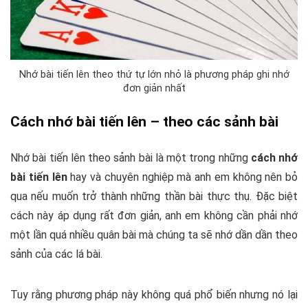
Nhớ bài tiến lên theo thứ tự lớn nhỏ là phương pháp ghi nhớ
đơn giản nhất
Cách nhớ bài tiến lên – theo các sảnh bài
Nhớ bài tiến lên theo sảnh bài là một trong những
cách nhớ
bài tiến lên
hay và chuyên nghiệp mà anh em không nên bỏ
qua nếu muốn trở thành những thần bài thực thụ. Đặc biệt
cách này áp dụng rất đơn giản, anh em không cần phải nhớ
một lần quá nhiều quân bài mà chúng ta sẽ nhớ dần dần theo
sảnh của các lá bài.
Tuy rằng phương pháp này không quá phổ biến nhưng nó lại