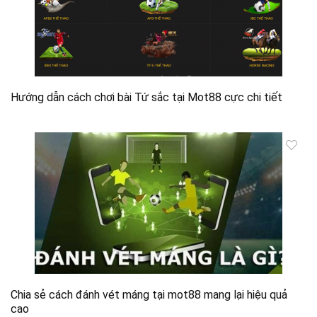
Hướng dẫn cách chơi bài Tứ sắc tại Mot88 cực chi tiết
Chia sẻ cách đánh vét máng tại mot88 mang lại hiệu quả
cao