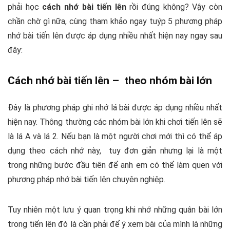
phải học
cách nhớ bài tiến lên
rồi đúng không? Vậy còn
chần chờ gì nữa, cùng tham khảo ngay tuýp 5 phương pháp
nhớ bài tiến lên được áp dụng nhiều nhất hiện nay ngay sau
đây:
Cách nhớ bài tiến lên – theo nhóm bài lớn
Đây là phương pháp ghi nhớ lá bài được áp dụng nhiều nhất
hiện nay. Thông thường các nhóm bài lớn khi chơi tiến lên sẽ
là lá A và lá 2. Nếu bạn là một người chơi mới thì có thể áp
dụng theo cách nhớ này, tuy đơn giản nhưng lại là một
trong những bước đầu tiên để anh em có thể làm quen với
phương pháp nhớ bài tiến lên chuyên nghiệp.
Tuy nhiên một lưu ý quan trọng khi nhớ những quân bài lớn
trong tiến lên đó là cần phải để ý xem bài của mình là những