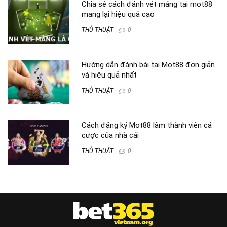
Chia sẻ cách đánh vét máng tại mot88
mang lại hiệu quả cao
THỦ THUẬT
0
Hướng dẫn đánh bài tại Mot88 đơn giản
và hiệu quả nhất
THỦ THUẬT
0
Cách đăng ký Mot88 làm thành viên cá
cược của nhà cái
THỦ THUẬT
0