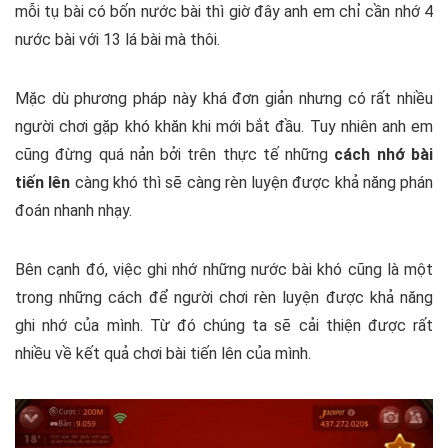
mỗi tụ bài có bốn nước bài thì giờ đây anh em chỉ cần nhớ 4
nước bài với 13 lá bài mà thôi.
Mặc dù phương pháp này khá đơn giản nhưng có rất nhiều
người chơi gặp khó khăn khi mới bắt đầu. Tuy nhiên anh em
cũng đừng quá nản bởi trên thực tế những
cách nhớ bài
tiến lên
càng khó thì sẽ càng rèn luyện được khả năng phán
đoán nhanh nhạy.
Bên cạnh đó, việc ghi nhớ những nước bài khó cũng là một
trong những cách để người chơi rèn luyện được khả năng
ghi nhớ của mình. Từ đó chúng ta sẽ cải thiện được rất
nhiều về kết quả chơi bài tiến lên của mình.