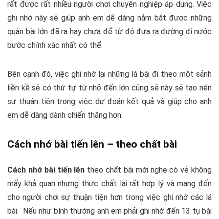
rất được rất nhiều người chơi chuyên nghiệp áp dụng. Việc
ghi nhớ này sẽ giúp anh em dễ dàng nắm bắt được những
quân bài lớn đã ra hay chưa để từ đó đưa ra đường đi nước
bước chính xác nhất có thể.
Bên cạnh đó, việc ghi nhớ lại những lá bài đi theo một sảnh
liền kề sẽ có thứ tự từ nhỏ đến lớn cũng sẽ này sẽ tạo nên
sự thuận tiện trong việc dự đoán kết quả và giúp cho anh
em dễ dàng dành chiến thắng hơn.
Cách nhớ bài tiến lên – theo chất bài
Cách nhớ bài tiến lên
theo chất bài mới nghe có vẻ không
mấy khả quan nhưng thực chất lại rất hợp lý và mang đến
cho người chơi sự thuận tiện hơn trong việc ghi nhớ các lá
bài. Nếu như bình thường anh em phải ghi nhớ đến 13 tụ bài